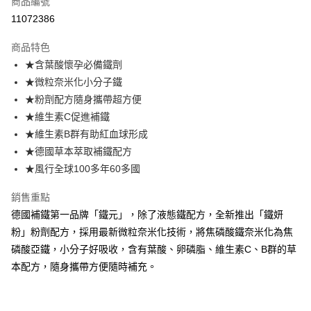
商品編號
信用卡分期付款
11072386
3 期 0 利率 每期
NT$499
21家銀行
商品特色
合作金庫商業銀行
第一商業銀行
LINE Pay
★含葉酸懷孕必備鐵劑
華南商業銀行
彰化商業銀行
★微粒奈米化小分子鐵
Apple Pay
上海商業儲蓄銀行
台北富邦商業銀行
國泰世華商業銀行
兆豐國際商業銀行
★粉劑配方隨身攜帶超方便
街口支付
臺灣中小企業銀行
台中商業銀行
★維生素C促進補鐵
匯豐（台灣）商業銀行
華泰商業銀行
★維生素B群有助紅血球形成
Google Pay
聯邦商業銀行
遠東國際商業銀行
★德國草本萃取補鐵配方
元大商業銀行
永豐商業銀行
全盈+PAY
★風行全球100多年60多國
玉山商業銀行
星展（台灣）商業銀行
台新國際商業銀行
中國信託商業銀行
大哥付你分期
銷售重點
台灣樂天信用卡公司
相關說明
德國補鐵第一品牌「鐵元」，除了液態鐵配方，全新推出「鐵妍
【大哥付你分期使用說明】
AFTEE先享後付
粉」粉劑配方，採用最新微粒奈米化技術，將焦磷酸鐵奈米化為焦
1.本服務由台灣大哥大提供，台灣大哥大用戶可立即使用無須另外申請。
2.付款方式選擇「大哥付你分期」，訂單成立後會自動跳轉到大哥付的交易
相關說明
磷酸亞鐵，小分子好吸收，含有葉酸、卵磷脂、維生素C、B群的草
流程，驗證手機門號後，選擇欲分期的期數、繳款截止日，確認付款後即完
【關於「AFTEE先享後付」】
本配方，隨身攜帶方便隨時補充。
成交易。
Hami Point
AFTEE先享後付是「在收到商品之後才付款」的支付方式。 讓您購物簡單
3.實際核准額度、可分期數及費用金額請依後續交易確認頁面所載為準。
便利好安心！
相關說明
4.訂單成立30分鐘內，如未前往確認交易或遇審核未通過，訂單將自動取
１．簡單：不需註冊會員、不需綁卡、不需儲值。
「Hami Point」為中華電信所提供之點數服務，可於會員專區綁定中華電信
消。如遇「轉專審核」未通過狀況，表示未達大哥付你分期系統評分，恕無